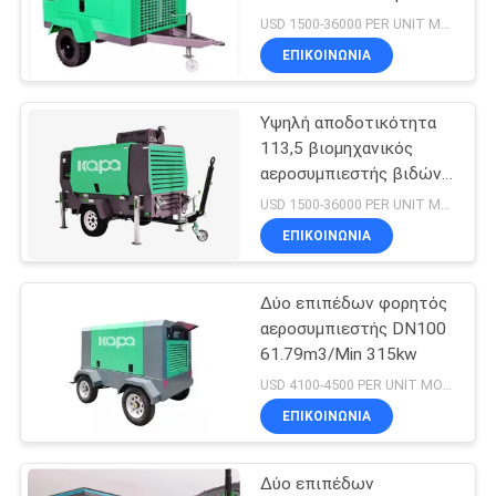
POLICY
βιομηχανικός
USD 1500-36000 PER UNIT MOQ:1
ΕΠΙΚΟΙΝΩΝΊΑ
33
ελεύθερος
Υψηλή αποδοτικότητα
113,5 βιομηχανικός
αεροσυμπιεστής
αεροσυμπιεστής βιδών
CFM 2.27m3/Min
βιδών πετρελαίου
USD 1500-36000 PER UNIT MOQ:1
ΕΠΙΚΟΙΝΩΝΊΑ
Δύο επιπέδων φορητός
19
αεροσυμπιεστής DN100
Αεροσυμπιεστής
61.79m3/Min 315kw
USD 4100-4500 PER UNIT MOQ:1
VSD
ΕΠΙΚΟΙΝΩΝΊΑ
Δύο επιπέδων