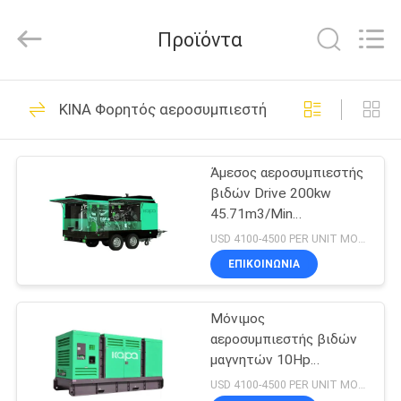
Jiangxi
Kapa
Gas
Προϊόντα
Technology
Co.,Ltd.
All
Rights
ΣΠΊΤΙ
Reserved.
24
ΚΙΝΑ Φορητός αεροσυμπιεστής βιδών
δύο επιπέδων
ΠΡΟΪΌΝΤΑ
αεροσυμπιεστής
Άμεσος αεροσυμπιεστής
βιδών Drive 200kw
βιδών
ΒΊΝΤΕΟ
45.71m3/Min
βιομηχανικός
USD 4100-4500 PER UNIT MOQ:1
ΣΧΕΤΙΚΆ
ΕΠΙΚΟΙΝΩΝΊΑ
65
ΜΕ
Ενσωματωμένος
Μόνιμος
ΕΜΆΣ
αεροσυμπιεστής βιδών
κοπή
μαγνητών 10Hp
ΕΠΙΣΚΕΨΉ
1.06m3/Min
USD 4100-4500 PER UNIT MOQ:1
αεροσυμπιεστής