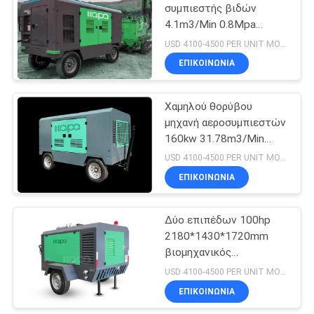
συμπιεστής βιδών
4.1m3/Min 0.8Mpa
23
κινητός
USD 4100-4500 PER UNIT MOQ:1
Ιατρικός
ΕΠΙΚΟΙΝΩΝΊΑ
αεροσυμπιεστής
Χαμηλού θορύβου
μηχανή αεροσυμπιεστών
160kw 31.78m3/Min
φορητή
USD 4100-4500 PER UNIT MOQ:1
ΕΠΙΚΟΙΝΩΝΊΑ
14
Βιομηχανικός
Δύο επιπέδων 100hp
2180*1430*1720mm
αεροσυμπιεστής
βιομηχανικός
βιδών
αεροσυμπιεστής βιδών
USD 4100-4500 PER UNIT MOQ:1
ΕΠΙΚΟΙΝΩΝΊΑ