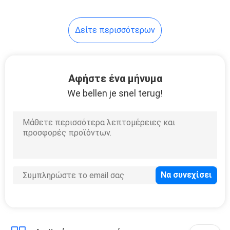
38
Δείτε περισσότερων
Φορητός
αεροσυμπιεστής
βιδών
Αφήστε ένα μήνυμα
We bellen je snel terug!
16
Εξοπλισμός
επεξεργασίας
συμπιεσμένου αέρα