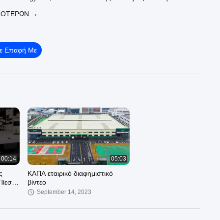
ομηθεύσουμε:
ΣΌΤΕΡΩΝ →
ροσυμπιεστής βιδών :
https://www.kapaac.com/supplier-430978-
air-compressor
οπή αεροσυμπιεστής λέιζερ :
https://www.kapaac.com/supplier-
ing-integrated-air-compressor
Σε Επαφή Με
Drive ζωνών :
https://www.kapaac.com/supplier-430969-belt-
ssor
ν επίσημη ιστοσελίδα μας:
https://www.kapaac.com
00:14
05:03
ς
ΚΑΠΑ εταιρικό διαφημιστικό
Πίεση
βίντεο
September 14, 2023