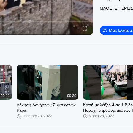
Μπορούμε να πρ
ΜΆΘΕΤΕ ΠΕΡΙΣ
δύο επιπέδων αε
two-stage-screw-
Ενσωματωμένος κ
430977-laser-cutt
Μας Ελάτε 
Αεροσυμπιεστής 
drive-air-compre
Καλώς ήρθατε στη
00:13
00:20
Δόνηση Δονήσεων Συμπιεστών
Κοπή με λέιζερ 4 σε 1 Βίδε
Kapa
Παροχή αεροσυμπιεστών 
16/25/30 Bar
February 28, 2022
March 28, 2022