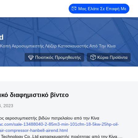
Μας Ελάτε Σε Επαφή Με
d
Κοπή Αεροσυμπιεστής Λέιζερ Κατασκευαστής Από Την Κίνα
Ποιοτικός Προμηθευτής
Κύρια Προϊόντα
κό διαφημιστικό βίντεο
, 2023
ος αεροσυμπιεστής βιδών πετρελαίου από την Κίνα
aac.com/sale-13488040-2-85m3-min-101cfm-18-5kw-25hp-oil-
air-compressor-hanbell-airend.html
 Technology Co.,Ltd κατασκευαστής ποιότητας από την Κίνα.