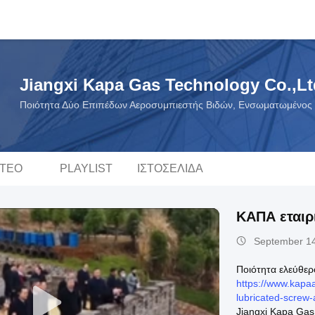
Jiangxi Kapa Gas Technology Co.,Lt
Ποιότητα Δύο Επιπέδων Αεροσυμπιεστής Βιδών, Ενσωματωμένος 
ΝΤΕΟ
PLAYLIST
ΙΣΤΟΣΕΛΊΔΑ
ΚΑΠΑ εταιρι
September 14
Ποιότητα ελεύθερ
https://www.kap
lubricated-screw-
Jiangxi Kapa Gas