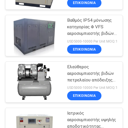
25M3/Min
ΕΡΓΟΣΤΑΣΊΟΥ
ΕΠΙΚΟΙΝΩΝΊΑ
Βαθμός IP54 μόνωσης
ΈΛΕΓΧΟΣ
κατηγορίας Φ VFS
ΠΟΙΌΤΗΤΑΣ
αεροσυμπιεστής βιδών
30 HP
USD5000-10000 Per Unit MOQ:1
ΕΠΙΚΟΙΝΩΝΉΣΤΕ
ΕΠΙΚΟΙΝΩΝΊΑ
ΜΑΖΊ
Ελεύθερος
ΜΑΣ
αεροσυμπιεστής βιδών
πετρελαίου απόδειξης
ΕΙΔΉΣΕΙΣ
IP54 ASME σκουριάς
USD5000-10000 Per Unit MOQ:1
ΕΠΙΚΟΙΝΩΝΊΑ
SITEMAP
Ιατρικός
αεροσυμπιεστής υψηλής
PRIVACY
αποδοτικότητας