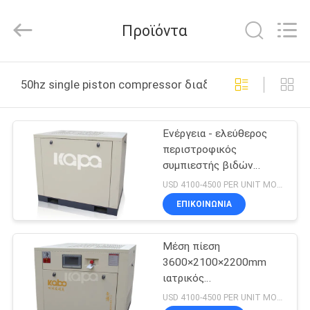
Jiangxi
Kapa
Gas
Προϊόντα
Technology
Co.,Ltd.
All
Rights
ΣΠΊΤΙ
Reserved.
50hz single piston compressor διαδικτυακή κατασκευ
ΠΡΟΪΌΝΤΑ
Ενέργεια - ελεύθερος
περιστροφικός
ΒΊΝΤΕΟ
συμπιεστής βιδών
πετρελαίου
USD 4100-4500 PER UNIT MOQ:1
αποταμίευσης 20M3/Min
ΣΧΕΤΙΚΆ
ΕΠΙΚΟΙΝΩΝΊΑ
220KW
ΜΕ
Μέση πίεση
ΕΜΆΣ
3600×2100×2200mm
ιατρικός
ΕΠΙΣΚΕΨΉ
αεροσυμπιεστής
USD 4100-4500 PER UNIT MOQ:1