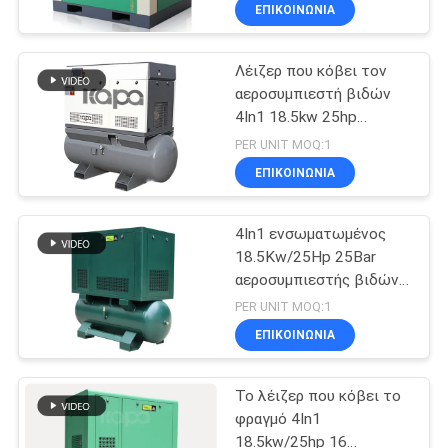
ΕΡΓΟΣΤΑΣΊΟΥ
ΕΠΙΚΟΙΝΩΝΊΑ
Λέιζερ που κόβει τον
ΈΛΕΓΧΟΣ
αεροσυμπιεστή βιδών
ΠΟΙΌΤΗΤΑΣ
4In1 18.5kw 25hp
Integated που
PER UNIT MOQ:1
τοποθετείται με τη
ΕΠΙΚΟΙΝΩΝΉΣΤΕ
ΕΠΙΚΟΙΝΩΝΊΑ
δεξαμενή αέρα και το
ΜΑΖΊ
στεγνωτήρα αέρα
4In1 ενσωματωμένος
ΜΑΣ
18.5Kw/25Hp 25Bar
αεροσυμπιεστής βιδών
ΕΙΔΉΣΕΙΣ
λέιζερ κοπή
PER UNIT MOQ:1
ΕΠΙΚΟΙΝΩΝΊΑ
SITEMAP
Το λέιζερ που κόβει το
φραγμό 4In1
PRIVACY
18.5kw/25hp 16