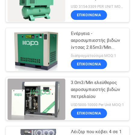
POLICY
ενσωμάτωσε τον
USD 3154-3309 PER UNIT MOQ:1
αεροσυμπιεστή βιδών
ΕΠΙΚΟΙΝΩΝΊΑ
που τοποθετήθηκε με τη
δεξαμενή αέρα και το
στεγνωτήρα αέρα
Ενέργεια -
αεροσυμπιεστής βιδών
ίντσας 2.85m3/Min
αποταμίευσης RP1
διαπραγματεύσιμα MOQ:1
ΕΠΙΚΟΙΝΩΝΊΑ
3.0m3/Min ελεύθερος
αεροσυμπιεστής βιδών
πετρελαίου
USD5000-10000 Per Unit MOQ:1
ΕΠΙΚΟΙΝΩΝΊΑ
Λέιζερ που κόβει 4 σε 1