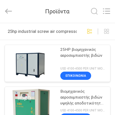
Jiangxi
Kapa
Gas
Προϊόντα
Technology
Co.,Ltd.
All
Rights
ΣΠΊΤΙ
Reserved.
25hp industrial screw air compressor διαδικτυακή κα
ΠΡΟΪΌΝΤΑ
25HP βιομηχανικός
αεροσυμπιεστής βιδών
ΒΊΝΤΕΟ
USD 4100-4500 PER UNIT MOQ:1
ΣΧΕΤΙΚΆ
ΕΠΙΚΟΙΝΩΝΊΑ
ΜΕ
Βιομηχανικός
ΕΜΆΣ
αεροσυμπιεστής βιδών
υψηλής αποδοτικότητας
ΕΠΙΣΚΕΨΉ
18.5KW 25HP
USD 4100-4500 PER UNIT MOQ:1