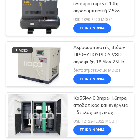
ενσωματωμένο 10hp
αεροσυμπιεστή 7.5kw
USD 1890-2400 MOQ:1
ΕΠΙΚΟΙΝΩΝΊΑ
Αεροσυμπιεστής βιδών
ΠΡΩΘΥΠΟΥΡΓΟΥ VSD
αερόψυξη 18.5kw 25Hp
2.85m3/Min VSD
διαπραγματεύσιμα MOQ:1
ΕΠΙΚΟΙΝΩΝΊΑ
Kp55kw-0.8mpa-1.6mpa
αποδοτικός και ενέργεια
- διπλός σκηνικός
αεροσυμπιεστής
USD 12122-12322 MOQ:1
αποταμίευσης
ΕΠΙΚΟΙΝΩΝΊΑ