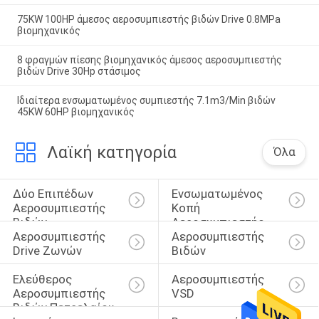
75KW 100HP άμεσος αεροσυμπιεστής βιδών Drive 0.8MPa
βιομηχανικός
8 φραγμών πίεσης βιομηχανικός άμεσος αεροσυμπιεστής
βιδών Drive 30Hp στάσιμος
Ιδιαίτερα ενσωματωμένος συμπιεστής 7.1m3/Min βιδών
45KW 60HP βιομηχανικός
Λαϊκή κατηγορία
Όλα
Δύο Επιπέδων 
Ενσωματωμένος 
Αεροσυμπιεστής 
Κοπή 
Βιδών
Αεροσυμπιεστής 
Αεροσυμπιεστής 
Αεροσυμπιεστής 
Λέιζερ
Drive Ζωνών
Βιδών
Ελεύθερος 
Αεροσυμπιεστής 
Αεροσυμπιεστής 
VSD
Βιδών Πετρελαίου