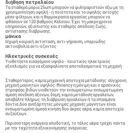
διήθηση πετρελαίου
Τα σταθερά μόρια 25um μπορούν να φιλτραριστούν έξω με τη
χρησιμοποίηση υψηλή - η ποιότητα και το υψηλής αντοχής
μέσο φίλτρων, και η θερμοκρασία εργασίας μπορούν να
φθάσουν σε 120 βαθμούς Κελσίου. Έχει τη μακροχρόνια
υπηρεσιών, αξιόπιστης και σταθερής απόδοση ζωής,
αντίστασης διάβρωσης.
μάνικα
Ισχυρή καιρική αντίσταση, αντι-γήρανση, υπεριώδης
ακτινοβολία αντι-όζοντος
Ηλεκτρικές συσκευές
Υιοθετήστε εισαγόμενο υψηλό - ποιοτικός ηλεκτρικός
εξοπλισμός για να εξασφαλίσετε αποτελεσματικά τη μηχανή
Σταθερότερος, καμία μηχανική αποτυχία μετάδοσης: σύγχρονη
μηχανή μαγνητών υψηλός-fficiency η μόνιμη και ο αρσενικός
στροφέας βιδών υιοθετούν την ενσωματώνω-ενσωματωμένη
άμεση σύνδεση άξονων, δομή, καμία μετάδοση εργαλείων,
αποβάλτε πλήρως τη διάβρωση εργαλείων ή τα σπασμένα
δόντια Δύο ανεξάρτητες μόνιμες μηχανές μαγνητών είναι
ενσωματωμένη άμεσα κίνηση δύο άκρες αέρα, καμία αποτυχία
συζεύξεων.
Περισσότερη ενέργεια αποδοτική, το τέλος αέρα τρέχει πάντα
με την ταχύτητα εξοικονόμησης ενέργειας.