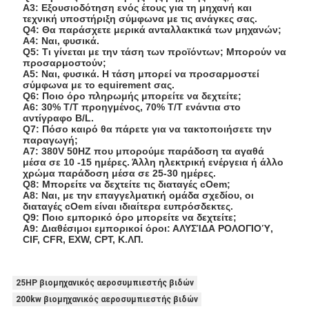
A3: Εξουσιοδότηση ενός έτους για τη μηχανή και
τεχνική υποστήριξη σύμφωνα με τις ανάγκες σας.
Q4: Θα παράσχετε μερικά ανταλλακτικά των μηχανών;
A4: Ναι, φυσικά.
Q5: Τι γίνεται με την τάση των προϊόντων; Μπορούν να
προσαρμοστούν;
A5: Ναι, φυσικά. Η τάση μπορεί να προσαρμοστεί
σύμφωνα με το equirement σας.
Q6: Ποιο όρο πληρωμής μπορείτε να δεχτείτε;
A6: 30% T/T προηγμένος, 70% T/T ενάντια στο
αντίγραφο B/L.
Q7: Πόσο καιρό θα πάρετε για να τακτοποιήσετε την
παραγωγή;
A7: 380V 50HZ που μπορούμε παράδοση τα αγαθά
μέσα σε 10 -15 ημέρες. Άλλη ηλεκτρική ενέργεια ή άλλο
χρώμα παράδοση μέσα σε 25-30 ημέρες.
Q8: Μπορείτε να δεχτείτε τις διαταγές cOem;
A8: Ναι, με την επαγγελματική ομάδα σχεδίου, οι
διαταγές cOem είναι ιδιαίτερα ευπρόσδεκτες.
Q9: Ποιο εμπορικό όρο μπορείτε να δεχτείτε;
A9: Διαθέσιμοι εμπορικοί όροι: ΑΛΥΣΊΔΑ ΡΟΛΟΓΙΟΎ,
CIF, CFR, EXW, CPT, Κ.ΛΠ.
25HP βιομηχανικός αεροσυμπιεστής βιδών
200kw βιομηχανικός αεροσυμπιεστής βιδών