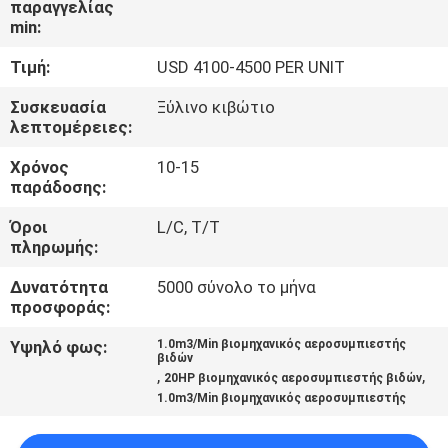
παραγγελίας
ΕΡΓΟΣΤΑΣΊΟΥ
min:
Τιμή:
USD 4100-4500 PER UNIT
ΈΛΕΓΧΟΣ
ΠΟΙΌΤΗΤΑΣ
Συσκευασία
Ξύλινο κιβώτιο
λεπτομέρειες:
Χρόνος
10-15
ΕΠΙΚΟΙΝΩΝΉΣΤΕ
παράδοσης:
ΜΑΖΊ
Όροι
L/C, T/T
ΜΑΣ
πληρωμής:
Δυνατότητα
5000 σύνολο το μήνα
ΕΙΔΉΣΕΙΣ
προσφοράς:
Υψηλό φως:
1.0m3/Min βιομηχανικός αεροσυμπιεστής
βιδών
SITEMAP
,
,
20HP βιομηχανικός αεροσυμπιεστής βιδών
1.0m3/Min βιομηχανικός αεροσυμπιεστής
PRIVACY