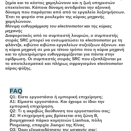
ζημία και το κόστος χαμηλώνουν και η ζωή υπηρεσιών
επεκτείνεται. Κάποια δύναμη αντιδριέται την αξονική
δύναμη που παράγεται από από το εργαλείο λοξοτμήσεων.
Έτσι το φορτίο στα ρουλεμάν της κύριας μηχανής
χαμηλώνουν.
Μόνιμη ευθυγράμμιση του electromotor και της κύριας
μηχανής
Διαφορετικός από το συμπιεστή λουριών, ο συμπιεστής
σειράς SRC μπορεί να ενσωματώσει το electromotor με τη
φλάντζα, κιβώτιο κιβώτιο-εργαλείων συζεύξεων άξονων. και
η κύρια μηχανή σε μια με τέτοιο τρόπο που η κύρια μηχανή
και το ηλεκτρόμετρο ευθυγραμμίζονται για πάντα στην
εφίδρωση. Οι συμπιεστές σειράς SRC που εξοπλίζονται με
το αποτελεσματικό και πλήρως σφραγισμένο electromotor
αέρας-ψύξης.
FAQ
Q1: Είστε εργοστάσιο ή εμπορική επιχείρηση;
Α1: Είμαστε εργοστάσιο. Και έχουμε οι ίδιοι την
εμπορική επιχείρηση.
Q2: Τι η ακριβώς διεύθυνση του εργοστασίου σας;
A2: Η επιχείρησή μας βρίσκεται στη ζώνη Β,
βιομηχανικό πάρκο κομητειών Lianhua, πόλη
Pingxiang, επαρχία Jiangxi της Κίνας
Q3: Όροι εξουσιοδότησης της μηχανής σας;