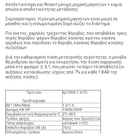
Αποδοτικότερη και fficient μόνιμη μηχανή μαγνητών + καμία
απώλεια αποδοτικότητας μετάδοσης.
Συμπαγέστερος: Η μόνιμη μηχανή μαγνητών είναι μικρή σε
μέγεθος και η ενσωματωμένη δομή σώζει το διάστημα.
Πιό άνετος, χαμηλός τρέχοντας θόρυβος, που αποβάλλει τρεις
πηγές θορύβου: φέρων θόρυβος κανένας-κρότου, κανένα
εργαλείο που παγιδεύει το θόρυβο, κανένας θόρυβος κίνησης
συζεύξεων.
Διά την καθορισμένη πίεση μετατροπής συχνότητας, η μονάδα
θα ρυθμίσει αυτόματα για να κρατήσει την πίεση παραγωγής
μέσα στο φραγμό 士 0,1, που μειώνει τα περιττά απόβλητα (οι
αυξήσεις κατανάλωσης ισχύος από 7% για κάθε 1 BAR της
αύξησης πίεσης).
Πρότυπο
kp15KW-1.6/YC
Προδιαγραφή
(Μ ³ /Min/Mpa)
1.0/1.6
Δύναμη KW HP
15KW/20HP
Περιβαλλοντική θερμοκρασία ℃
2℃-45℃
Τρόπος ψύξης
Αέρας που δροσίζεται
Temp απαλλαγής
≤Ambient +15℃
Επίπεδο θορύβου DB (Α)
70±2
Οδηγημένος τρόπος
Άμεσο Drive