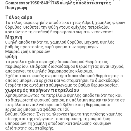
Compressor1950*840*1745 υψηλής αποδοτικότητας
Περιγραφή
Τέλος αέρα
Το τέλος αέρα υψηλής αποδοτικότητας Adpot, χαμηλός φέρων
θόρυβος, υιοθετεί την ψύξη ντους ομίχλης πετρελαίου,
κρατώντας τη σταθερή θερμοκρασία σωμάτων movemet.
Μηχανή
υψηλή αποδοτικότητα, χαμηλού θορύβου μηχανή, υψηλός
βαθμός προστασίας, ευρύ φάσμα των εφαρμογών
Μακριά ζωή υπηρεσιών
ψύξη
το μεγάλο σχέδιο περιοχής διασκεδασμού θερμότητας
περιθωρίου, επίδραση διασκεδασμού θερμότητας είναι ισχυρό,
αποφεύγει το υψηλής θερμοκρασίας κλείσιμο.
Σχέδιο του ευφυούς ανεμιστήρα διασκεδασμού θερμότητας, ο
οποίος μπορεί να αρχίσει και να σταματήσει το διασκεδασμό
θερμότητας αυτόματα σύμφωνα με το βαθμό θερμοκρασίας.
χωρισμός πυρήνων πετρελαίου
Χρησιμοποιώντας το πετρέλαιο υψηλής αποδοτικότητας και
το διαχωριστή φυσικού αερίου, η υπόλοιπη περιεκτικότητα σε
πετρέλαιο είναι λιγότερο από 3pDm, και η θερμοκρασία
εργασίας μπορεί να φθάσει σε 120.
Βαθμοί Κέλσιος. Έχει τα πλεονεκτήματα της πτώσης χαμηλής
πίεσης και της ενέργειας - αποταμίευση, τη μακριά ζωή
υπηρεσιών, τη χαμηλή απόδοση κατανάλωσης καυσίμων
αξιόπιστης και σταθερής.