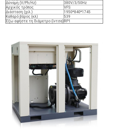
Δύναμη (V/Ph/Hz)
380V/3/50Hz
Αρχικός τρόπος
VFS
Διάσταση (χιλ.)
1950*840*1745
Καθαρό βάρος (κλ)
539
Έξω αφήστε τη διάμετρο (ίντσα)
RP1