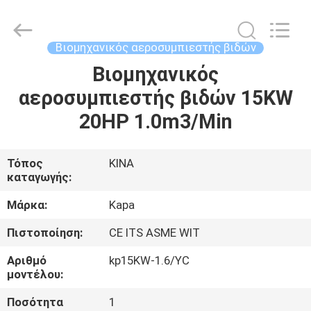
Jiangxi
Kapa
Gas
Technology
Co.,Ltd.
Βιομηχανικός αεροσυμπιεστής βιδών
All
Rights
Βιομηχανικός
ΣΠΊΤΙ
Reserved.
αεροσυμπιεστής βιδών 15KW
ΠΡΟΪΌΝΤΑ
20HP 1.0m3/Min
ΒΊΝΤΕΟ
Τόπος
ΚΙΝΑ
καταγωγής:
ΣΧΕΤΙΚΆ
Μάρκα:
Kapa
ΜΕ
Πιστοποίηση:
CE ITS ASME WIT
ΕΜΆΣ
Αριθμό
kp15KW-1.6/YC
μοντέλου:
ΕΠΙΣΚΕΨΉ
Ποσότητα
1