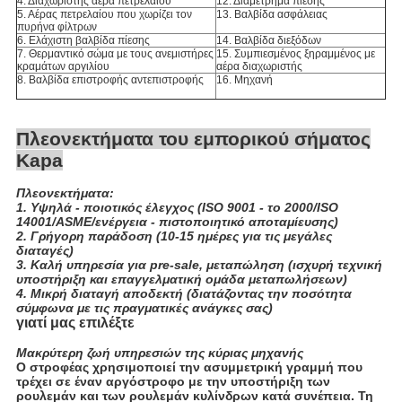
4. Διαχωριστής αέρα πετρελαίου
12. Διαμέτρημα πίεσης
5. Αέρας πετρελαίου που χωρίζει τον
13. Βαλβίδα ασφάλειας
πυρήνα φίλτρων
6. Ελάχιστη βαλβίδα πίεσης
14. Βαλβίδα διεξόδων
7. Θερμαντικό σώμα με τους ανεμιστήρες
15. Συμπιεσμένος ξηραμμένος με
κραμάτων αργιλίου
αέρα διαχωριστής
8. Βαλβίδα επιστροφής αντεπιστροφής
16. Μηχανή
Πλεονεκτήματα του εμπορικού σήματος
Kapa
Πλεονεκτήματα:
1. Υψηλά - ποιοτικός έλεγχος (ISO 9001 - το 2000/ISO
14001/ASME/ενέργεια - πιστοποιητικό αποταμίευσης)
2. Γρήγορη παράδοση (10-15 ημέρες για τις μεγάλες
διαταγές)
3. Καλή υπηρεσία για pre-sale, μεταπώληση (ισχυρή τεχνική
υποστήριξη και επαγγελματική ομάδα μεταπωλήσεων)
4. Μικρή διαταγή αποδεκτή (διατάζοντας την ποσότητα
σύμφωνα με τις πραγματικές ανάγκες σας)
γιατί μας επιλέξτε
Μακρύτερη ζωή υπηρεσιών της κύριας μηχανής
Ο στροφέας χρησιμοποιεί την ασυμμετρική γραμμή που
τρέχει σε έναν αργόστροφο με την υποστήριξη των
ρουλεμάν και των ρουλεμάν κυλίνδρων κατά συνέπεια. Τη